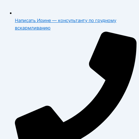
Написать Ирине — консультанту по грудному
вскармливанию