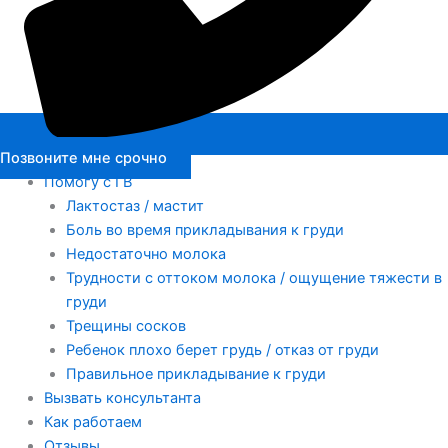
Позвоните мне срочно
Помогу с ГВ
Лактостаз / мастит
Боль во время прикладывания к груди
Недостаточно молока
Трудности с оттоком молока / ощущение тяжести в
груди
Трещины сосков
Ребенок плохо берет грудь / отказ от груди
Правильное прикладывание к груди
Вызвать консультанта
Как работаем
Отзывы