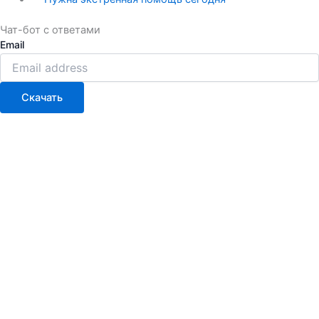
Чат-бот с ответами
Email
Скачать
Перезвоню вам в течение 5-7 минут
Имя
phone
Отправить ⟶
Вы можете самостоятельно связаться с консультантом по
Телеграм или телефону:
Написать в Телеграм