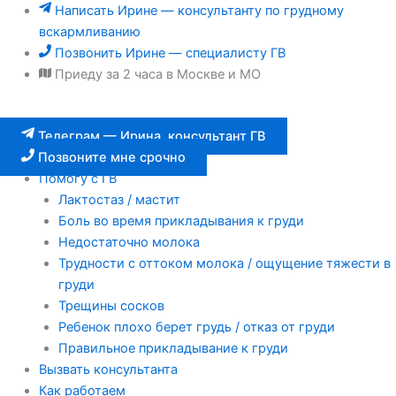
Перейти
Написать Ирине — консультанту по грудному
к
вскармливанию
содержимому
Позвонить Ирине — специалисту ГВ
Приеду за 2 часа в Москве и МО
Телеграм — Ирина, консультант ГВ
Позвоните мне срочно
Помогу с ГВ
Лактостаз / мастит
Боль во время прикладывания к груди
Недостаточно молока
Трудности с оттоком молока / ощущение тяжести в
груди
Трещины сосков
Ребенок плохо берет грудь / отказ от груди
Правильное прикладывание к груди
Вызвать консультанта
Как работаем